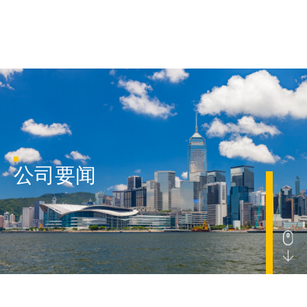
首页
关于我们
公司要闻
核心业务
公司要闻