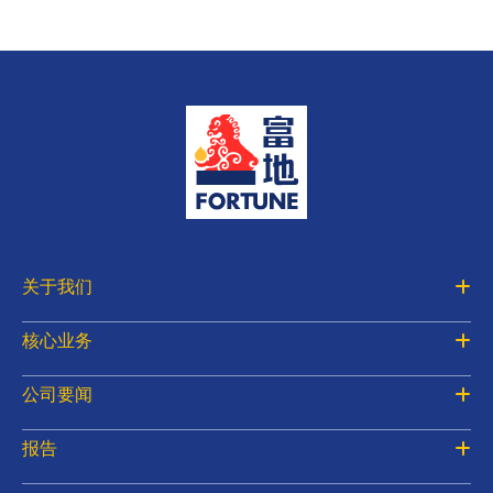
报告
联系我们
关于我们
核心业务
公司要闻
报告