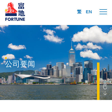
繁
EN
首页
关于我们
公司要闻
核心业务
公司要闻
2026