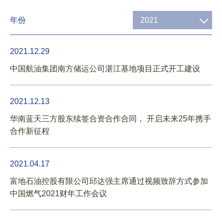
2025
年份
2021
2024
2023
2021.12.29
中国航油集团南方储运公司湛江基地项目正式开工建设
2022
2021
2021.12.13
2020
华南蓝天三方股东续签合资合作合同， 开启未来25年携手
2019
合作新征程
2018
2021.04.17
2017
富地石油控股有限公司邱达强主席通过视频致辞方式参加
2016
中国燃气2021财年工作会议